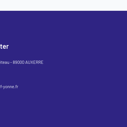
ter
éteau - 8900O AUXERRE
-yonne.fr