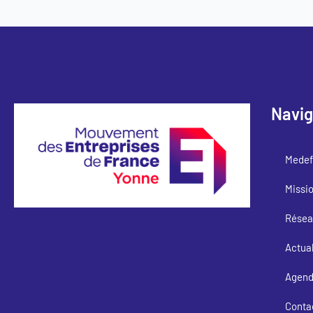
Navig
Medef
Missi
Résea
Actual
Agen
Conta