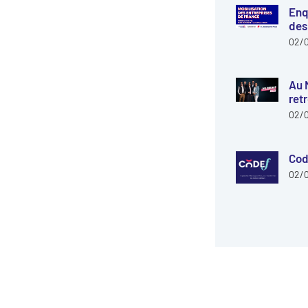
Enq
des
02/
Au 
ret
02/
Cod
02/