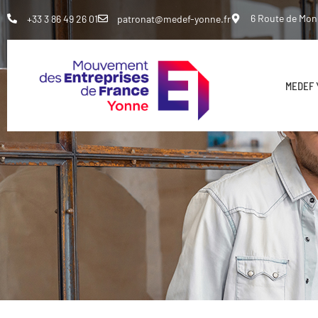
6 Route de Mo
+33 3 86 49 26 01
patronat@medef-yonne.fr
MEDEF