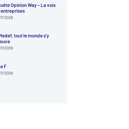
uête Opinion Way – La voix
 entreprises
07/2026
Medef, tout le monde s’y
rouve
07/2026
e F
07/2026