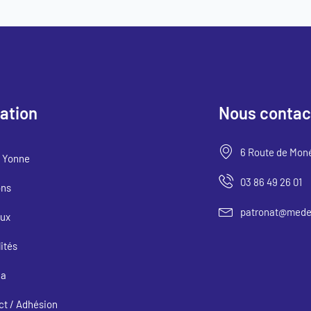
ation
Nous contac
6 Route de Mon
 Yonne
03 86 49 26 01
ons
patronat@medef
ux
ités
da
ct / Adhésion