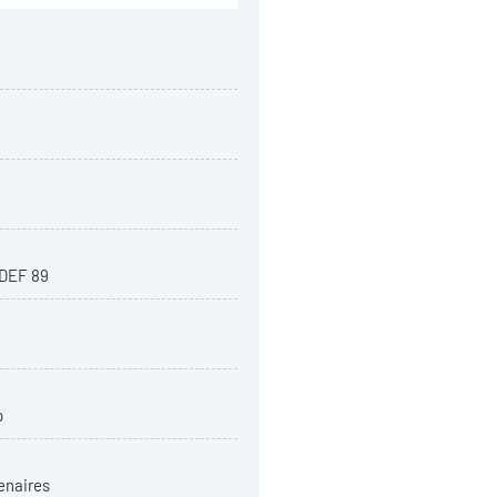
DEF 89
p
enaires