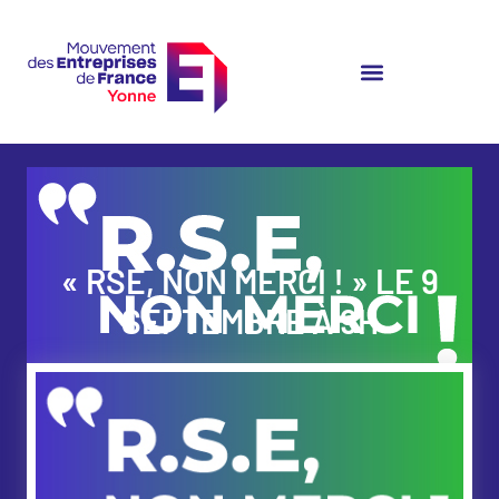
« RSE, NON MERCI ! » LE 9
SEPTEMBRE À 9H