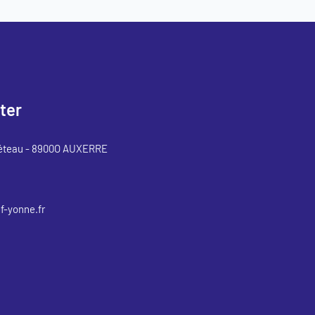
ter
éteau - 8900O AUXERRE
-yonne.fr