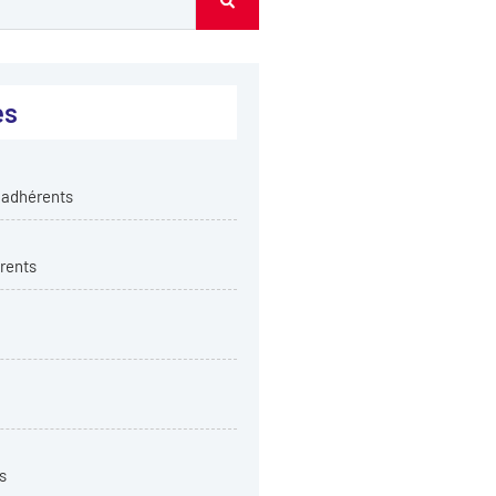
es
 adhérents
rents
s