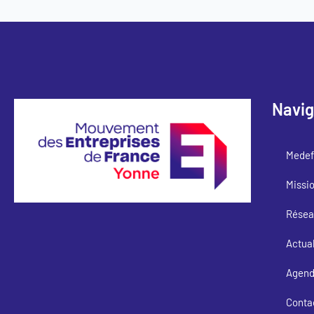
Navig
Medef
Missi
Résea
Actual
Agen
Conta