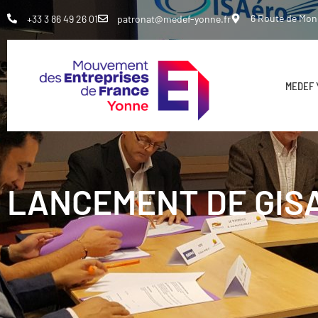
6 Route de Mo
+33 3 86 49 26 01
patronat@medef-yonne.fr
MEDEF
LANCEMENT DE GIS