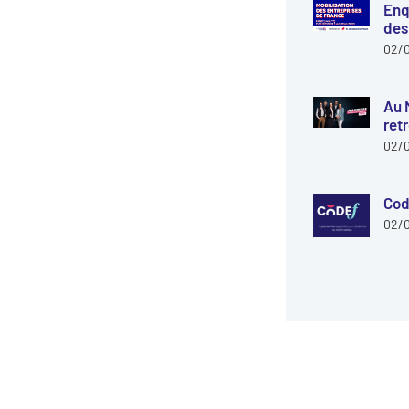
Enq
des
02/
Au 
ret
02/
Cod
02/