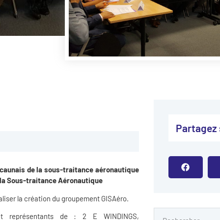
Partagez s
s icaunais de la sous-traitance aéronautique
 la Sous-traitance Aéronautique
ialiser la création du groupement GISAéro.
et r
eprésentants de : 2 E WINDINGS,