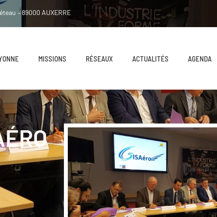
néteau – 89000 AUXERRE
 YONNE
MISSIONS
RÉSEAUX
ACTUALITÉS
AGENDA
AÉRO