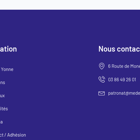
ation
Nous contac
6 Route de Mon
 Yonne
03 86 49 26 01
ons
patronat@medef
ux
ités
da
ct / Adhésion