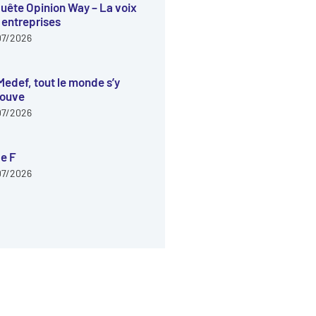
uête Opinion Way – La voix
 entreprises
07/2026
Medef, tout le monde s’y
rouve
07/2026
e F
07/2026