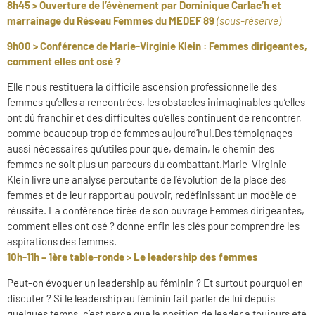
8h45 > Ouverture de l’évènement par Dominique Carlac’h et
m
arra
inage du Réseau Femmes du MEDEF 89
(sous-réserve)
9h00 > Conférence de Marie-Virginie Klein : Femmes dirigeantes,
comment elles ont osé ?
Elle nous restituera la difficile ascension professionnelle des
femmes qu’elles a rencontrées, les obstacles inimaginables qu’elles
ont dû franchir et des difficultés qu’elles continuent de rencontrer,
comme beaucoup trop de femmes aujourd’hui.Des témoignages
aussi nécessaires qu’utiles pour que, demain, le chemin des
femmes ne soit plus un parcours du combattant.Marie-Virginie
Klein livre une analyse percutante de l’évolution de la place des
femmes et de leur rapport au pouvoir, redéfinissant un modèle de
réussite. La conférence tirée de son ouvrage Femmes dirigeantes,
comment elles ont osé ? donne enfin les clés pour comprendre les
aspirations des femmes.
10h-11h – 1ère table-ronde >
Le leadership des femmes
Peut-on évoquer un leadership au féminin ? Et surtout pourquoi en
discuter ? Si le leadership au féminin fait parler de lui depuis
quelques temps, c’est parce que la position de leader a toujours été