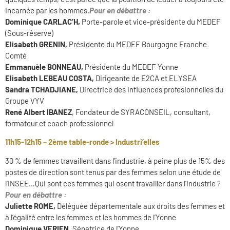
incarnée par les hommes.
Pour en débattre :
Dominique CARLAC’H,
Porte-parole et vice-présidente du MEDEF
(Sous-réserve)
Elisabeth GRENIN,
Présidente du MEDEF Bourgogne Franche
Comté
Emmanuèle BONNEAU,
Présidente du MEDEF Yonne
Elisabeth LEBEAU COSTA,
Dirigeante de E2CA et ELYSEA
Sandra TCHADJIANE,
Directrice des influences profesionnelles du
Groupe VYV
René Albert IBANEZ
, Fondateur de SYRACONSEIL, consultant,
formateur et coach professionnel
11h15-12h15 – 2ème table-ronde > Industri’elles
30 % de femmes travaillent dans l’industrie, à peine plus de 15% des
postes de direction sont tenus par des femmes selon une étude de
l’INSEE…Qui sont ces femmes qui osent travailler dans l’industrie ?
Pour en débattre :
Juliette ROME,
Déléguée départementale aux droits des femmes et
à l’égalité entre les femmes et les hommes de l’Yonne
Dominique VERIEN,
Sénatrice de l’Yonne