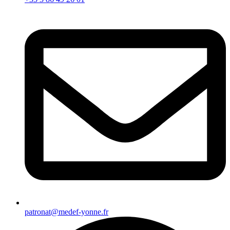
patronat@medef-yonne.fr